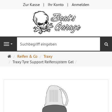
Zur Kasse
Ihr Konto
Anmelden
S
Navigation
Startseite
Reifen & Co
Traxy
Traxy Tyre Support Reifensystem Gel