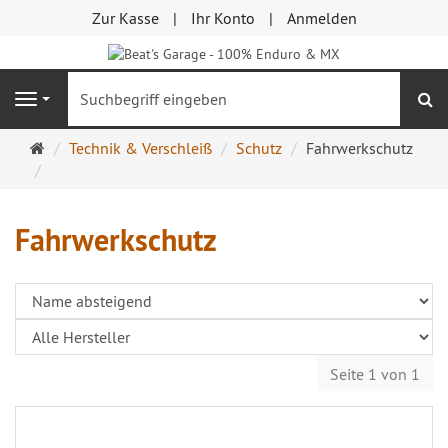
Zur Kasse
Ihr Konto
Anmelden
S
Navigation
Startseite
Technik & Verschleiß
Schutz
Fahrwerkschutz
Fahrwerkschutz
Seite 1 von 1