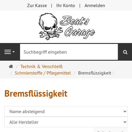
Zur Kasse
Ihr Konto
Anmelden
S
Navigation
Startseite
Technik & Verschleiß
Schmierstoffe / Pflegemittel
Bremsflüssigkeit
Bremsflüssigkeit