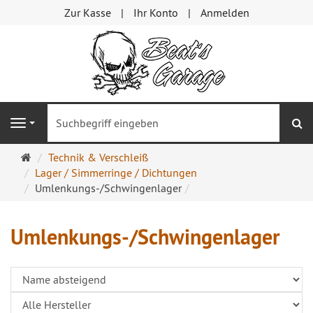
Zur Kasse
Ihr Konto
Anmelden
S
Navigation
Startseite
Technik & Verschleiß
Lager / Simmerringe / Dichtungen
Umlenkungs-/Schwingenlager
Umlenkungs-/Schwingenlager