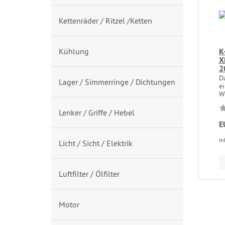
Kettenräder / Ritzel /Ketten
Kühlung
K
X
2
D
Lager / Simmerringe / Dichtungen
e
W
Lenker / Griffe / Hebel
E
in
Licht / Sicht / Elektrik
Luftfilter / Ölfilter
Motor