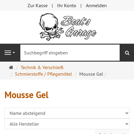
Zur Kasse
Ihr Konto
Anmelden
S
Navigation
Startseite
Technik & Verschleiß
Schmierstoffe / Pflegemittel
Mousse Gel
Mousse Gel