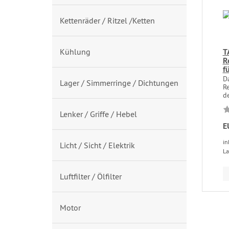
Kettenräder / Ritzel /Ketten
Kühlung
T
R
f
D
Lager / Simmerringe / Dichtungen
Re
de
Lenker / Griffe / Hebel
E
in
Licht / Sicht / Elektrik
La
Luftfilter / Ölfilter
Motor