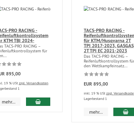
ACS-PRO RACING -
TACS-PRO RACING -
eifenluftkontrollsystem
Reifenluftkontrollsyste
ür KTM TBI 2024-
für KTM/Husqvarna 2T
TPI 2017-2023, GASGAS
as TACS-PRO RACING –
2T TPI EC 2021-2023
ifenluftkontrollsystem für
n...
Das TACS-PRO RACING –
Reifenluftkontrollsystem fü
den Wettkampfeinsatz...
UR 895,00
kl. 19 % USt
zzgl. Versandkosten
EUR 895,00
gerbestand 1
inkl. 19 % USt
zzgl. Versandkost
Lagerbestand 1
mehr...
mehr...