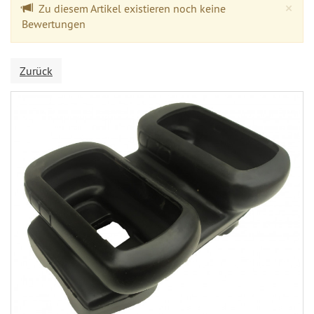
Cl
×
Zu diesem Artikel existieren noch keine
Bewertungen
Zurück