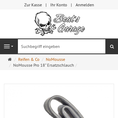
Zur Kasse
Ihr Konto
Anmelden
S
Navigation
Startseite
Reifen & Co
NoMousse
NoMousse Pro 18" Ersatzschlauch