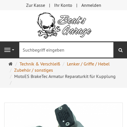
Zur Kasse
Ihr Konto
Anmelden
S
Navigation
Startseite
Technik & Verschleiß
Lenker / Griffe / Hebel
Zubehör / sonstiges
MotoES BrakeTec Armatur Reparaturkit für Kupplung