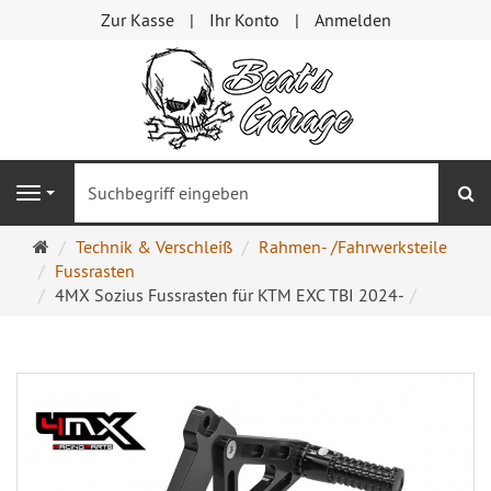
Zur Kasse
Ihr Konto
Anmelden
S
Navigation
Startseite
Technik & Verschleiß
Rahmen- /Fahrwerksteile
Fussrasten
4MX Sozius Fussrasten für KTM EXC TBI 2024-